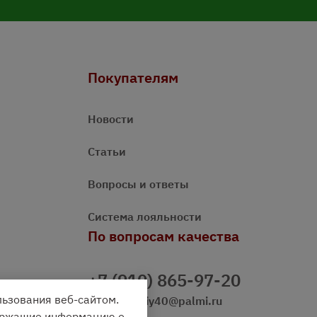
Покупателям
Новости
Статьи
Вопросы и ответы
Система лояльности
По вопросам качества
+7 (910) 865-97-20
льзования веб-сайтом.
prazdnichniy40@palmi.ru
держащие информацию о