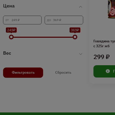
Цена
249₽
369₽
Говядина ту
с 325г жб
Вес
299 ₽
Фильтровать
Сбросить