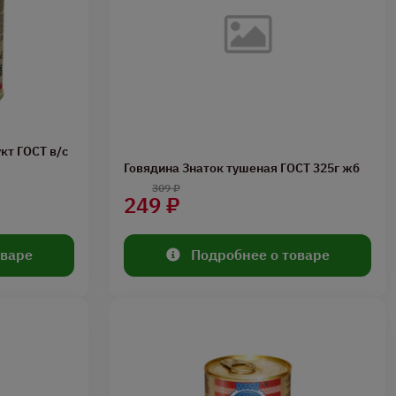
кт ГОСТ в/с
Говядина Знаток тушеная ГОСТ 325г жб
309 ₽
249 ₽
оваре
Подробнее о товаре