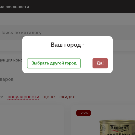
ма лояльности
Ваш город -
дукция консервированная
Говядина тушеная
Выбрать другой город
Да!
оваров
популярности
цене
скидке
о:
-25%