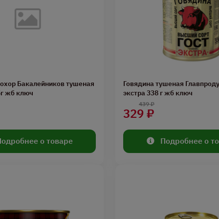
рохор Бакалейников тушеная
Говядина тушеная Главпроду
5г жб ключ
экстра 338 г жб ключ
439 ₽
329 ₽
Подробнее о товаре
Подробнее о т