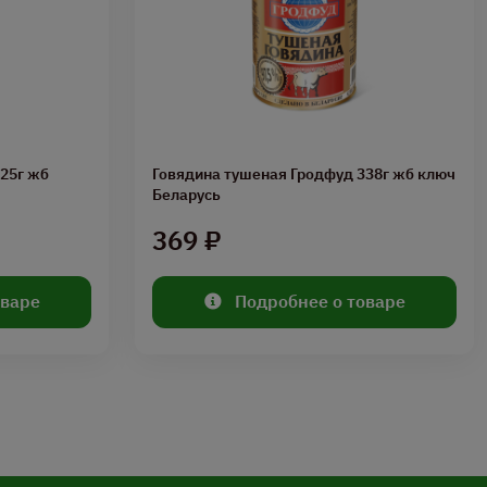
325г жб
Говядина тушеная Гродфуд 338г жб ключ
Беларусь
369 ₽
оваре
Подробнее о товаре