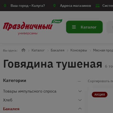
Ваш город -
Калуга?
Адреса магазинов
Систе
Каталог
Каталог
Бакалея
Консервы
Мясная про
Вы здесь:
Говядина тушеная
6 т
Категории
Сортировать п
Товары импульсного спроса
АКЦИЯ
Хлеб
Бакалея