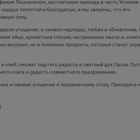
аном Лацканичем, настоятелем прихода в честь Успения
сердца теплотой и благодатью, и мы уверены, что это
овную силу.
ладкое угощение, а символ надежды, любви и обновления.
жие яйца, ароматные специи, натуральные масла и, конеч
ько вкусные, но и полезные продукты, которые станут ук
и хлеб, сможет ощутить радость и светлый дух Пасхи. Пус
его очага и радость совместного празднования.
ные и свежие угощения к праздничному столу. Приходите к
!