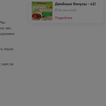
Двойные бонусы - х2!
06 июнь 2025
Подробнее
 Мы
но же,
рашением
ть наши
 нам за