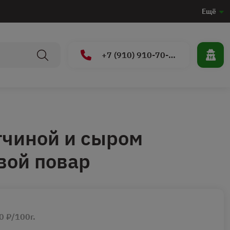
Ещё
+7 (910) 910-70-15
тчиной и сыром
вой повар
0 ₽/100г.