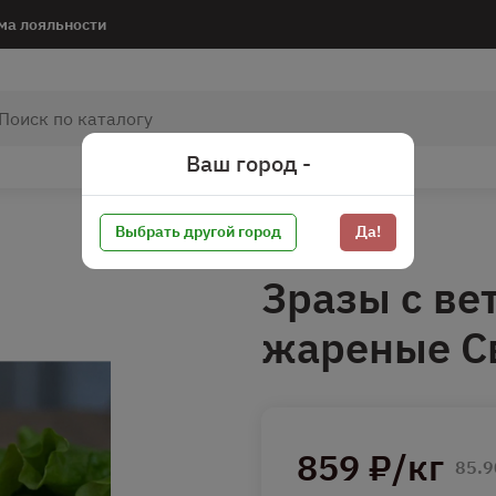
ма лояльности
Ваш город -
Выбрать другой город
Да!
Зразы с ве
жареные С
859 ₽/кг
85.9