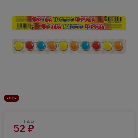
-18%
64 ₽
52 ₽