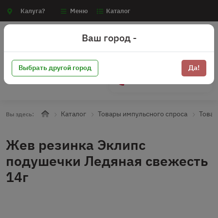
Калуга?
Меню
Каталог
Ваш город -
Выбрать другой город
Да!
+7 (910) 910-70-15
Каталог
Товары импульсного спроса
Товар
Вы здесь:
Жев резинка Эклипс
подушечки Ледяная свежесть
14г