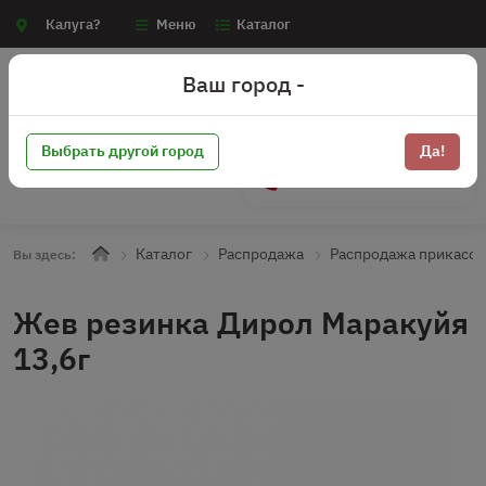
Калуга?
Меню
Каталог
Ваш город -
Выбрать другой город
Да!
+7 (910) 910-70-15
Каталог
Распродажа
Распродажа прикасса
Вы здесь:
Жев резинка Дирол Маракуйя
13,6г