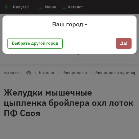
Калуга?
Меню
Каталог
Ваш город -
Выбрать другой город
Да!
+7 (910) 910-70-15
Каталог
Распродажа
Распродажа кулинари
Вы здесь:
Желудки мышечные
цыпленка бройлера охл лоток
ПФ Своя