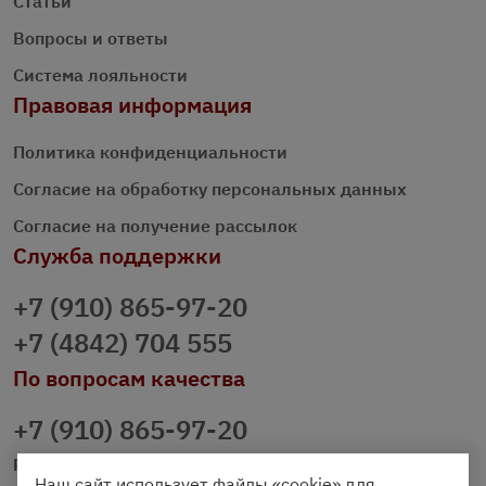
Статьи
Вопросы и ответы
Система лояльности
Правовая информация
Политика конфиденциальности
Согласие на обработку персональных данных
Согласие на получение рассылок
Служба поддержки
+7 (910) 865-97-20
+7 (4842) 704 555
По вопросам качества
+7 (910) 865-97-20
prazdnichniy40@palmi.ru
Наш сайт использует файлы «cookie» для