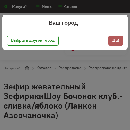
Калуга?
Меню
Каталог
Ваш город -
Выбрать другой город
Да!
+7 (910) 910-70-15
Каталог
Распродажа
Распродажа кондите
Вы здесь:
Зефир жевательный
ЗефирикиШоу Бочонок клуб.-
сливка/яблоко (Ланкон
Азовчаночка)