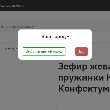
ма лояльности
Ваш город -
Зефир/Мармелад/Пастила
Зефир
Выбрать другой город
Да!
Зефир жев
пружинки К
Конфектум