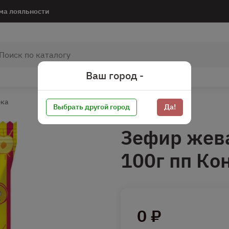
ма лояльности
Ваш город -
рка
Выбрать другой город
Да!
Зефир жев
100г пп Ко
0 ₽