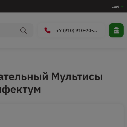
Ещё
+7 (910) 910-70-15
ательный Мультисы
нфектум