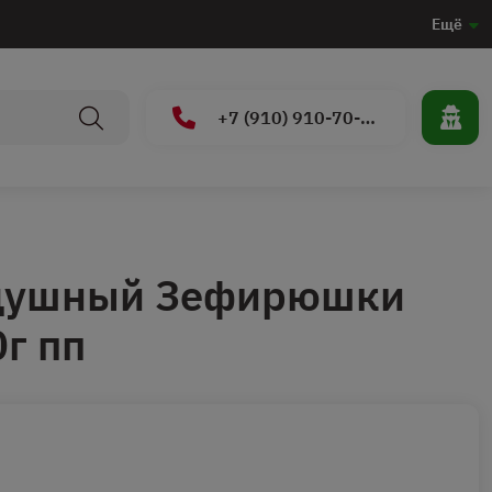
Ещё
+7 (910) 910-70-15
душный Зефирюшки
0г пп