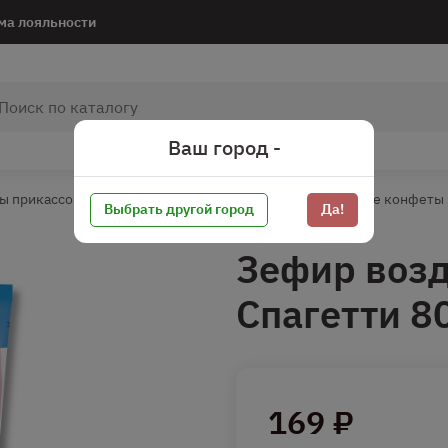
ма лояльности
Ваш город -
ы прикассовой зоны
Сахарная группа
Жевательные конфеты
Выбрать другой город
Да!
Зефир воз
Спагетти 8
169 ₽