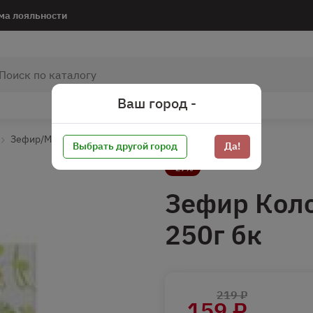
ма лояльности
Ваш город -
Зефир/Мармелад/Пастила
Зефир
Выбрать другой город
Да!
-27%
Зефир Кол
250г бк
219 ₽
159 ₽