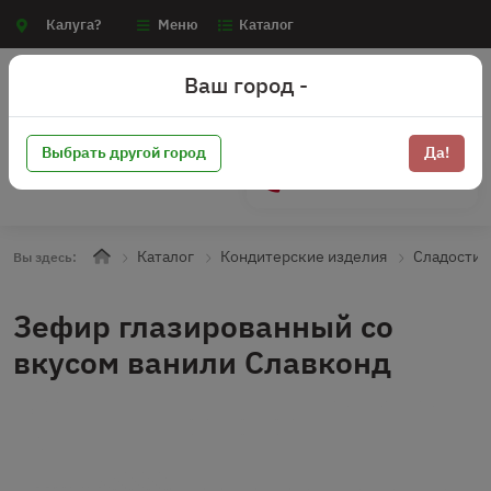
Калуга?
Меню
Каталог
Ваш город -
Выбрать другой город
Да!
+7 (910) 910-70-15
Каталог
Кондитерские изделия
Сладости
Вы здесь:
Зефир глазированный со
вкусом ванили Славконд