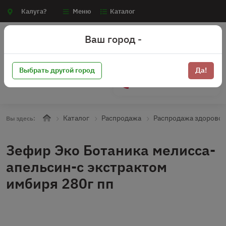
Калуга?
Меню
Каталог
Ваш город -
Выбрать другой город
Да!
+7 (910) 910-70-15
Каталог
Распродажа
Распродажа здоровое
Вы здесь:
Зефир Эко Ботаника мелисса-
апельсин-с экстрактом
имбиря 280г пп