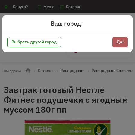
Калуга?
Меню
Каталог
Ваш город -
Выбрать другой город
Да!
+7 (910) 910-70-15
Каталог
Распродажа
Распродажа бакалея
Вы здесь:
Завтрак готовый Нестле
Фитнес подушечки с ягодным
муссом 180г пп