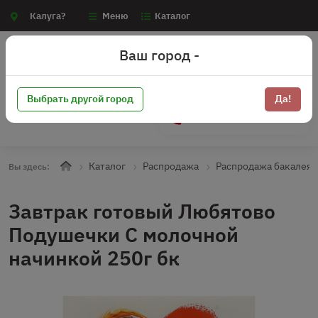
Калуга?
Меню
Каталог
Ваш город -
Выбрать другой город
Да!
+7 (910) 910-70-15
Каталог
Распродажа
Распродажа бакалея
Вы здесь:
Завтрак готовый Любятово
Подушечки С молочной
начинкой 250г бк