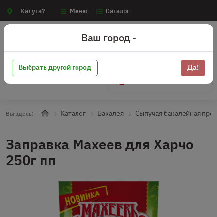
Калуга?
Меню
Каталог
Ваш город -
Выбрать другой город
Да!
+7 (910) 910-70-15
Каталог
Бакалея
Сыпучая бакалейная про
Вы здесь:
Заправка Махеев для Харчо
250г пп