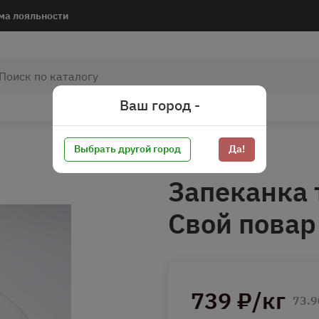
ма лояльности
Ваш город -
Выбрать другой город
Да!
Запеканка
Свой повар
739 ₽/кг
73.9