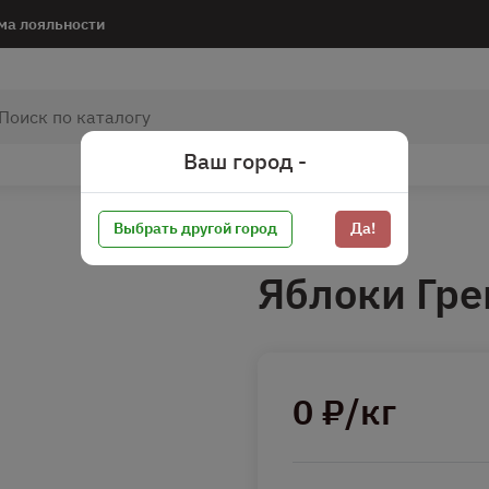
ма лояльности
Ваш город -
Выбрать другой город
Да!
Яблоки Гре
0 ₽/кг