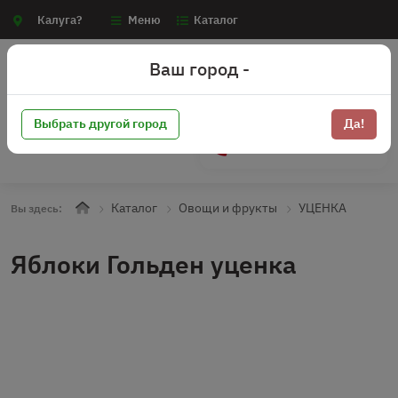
Калуга?
Меню
Каталог
Ваш город -
Выбрать другой город
Да!
+7 (910) 910-70-15
Каталог
Овощи и фрукты
УЦЕНКА
Вы здесь:
Яблоки Гольден уценка