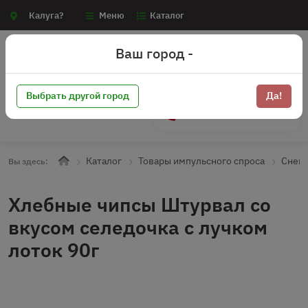
Калуга?
Меню
Каталог
Ваш город -
Выбрать другой город
Да!
+7 (910) 910-70-15
Каталог
Товары импульсного спроса
Снек
Вы здесь:
Хлебные чипсы Штурвал со
вкусом селедочка с лучком
лоток 90г