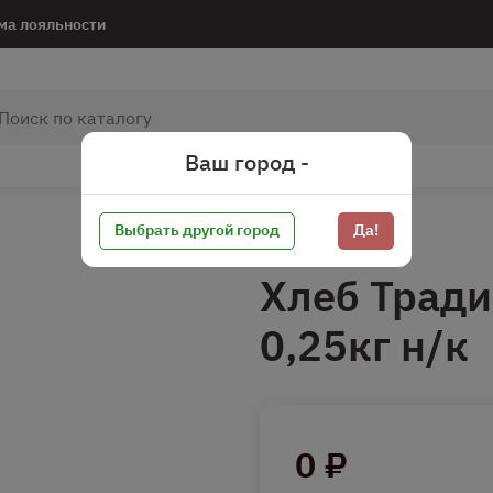
ма лояльности
Ваш город -
Выбрать другой город
Да!
Хлеб Тради
0,25кг н/к
0 ₽