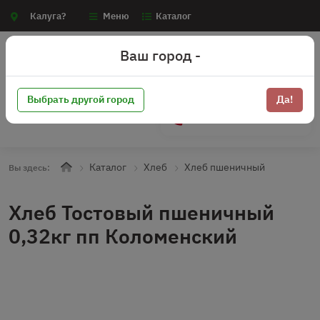
Калуга?
Меню
Каталог
Ваш город -
Выбрать другой город
Да!
+7 (910) 910-70-15
Каталог
Хлеб
Хлеб пшеничный
Вы здесь:
Хлеб Тостовый пшеничный
0,32кг пп Коломенский