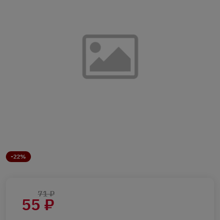
-22%
71 ₽
55 ₽