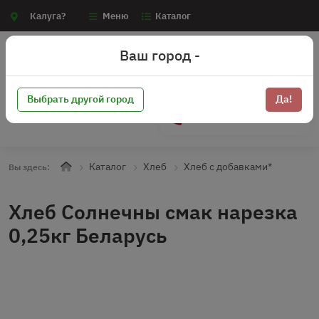
Калуга?
Меню
Каталог
Ваш город -
Выбрать другой город
Да!
+7 (910) 910-70-15
Каталог
Хлеб
Хлеб с добавками*
Вы здесь:
Хлеб Солнечны смак нарезка
0,25кг Беларусь