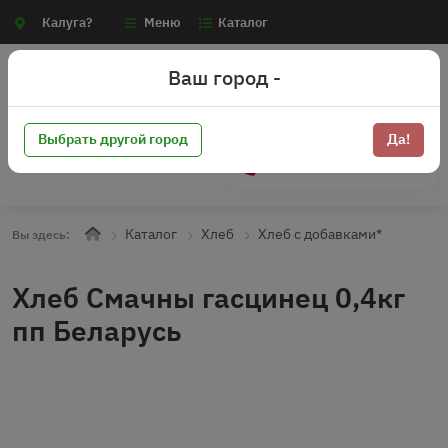
Калуга?
Меню
Каталог
Ваш город -
Выбрать другой город
Да!
+7 (910) 910-70-15
Каталог
Хлеб
Хлеб с добавками*
Вы здесь:
Хлеб Смачны гасцинец 0,4кг
пп Беларусь