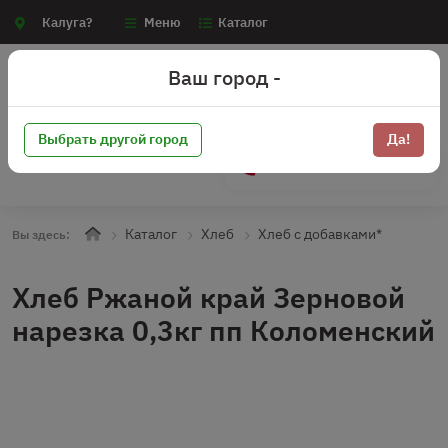
Калуга?
Меню
Каталог
Ваш город -
Выбрать другой город
Да!
+7 (910) 910-70-15
Каталог
Хлеб
Хлеб с добавками*
Вы здесь:
Хлеб Ржаной край Зерновой
нарезка 0,3кг пп Коломенский