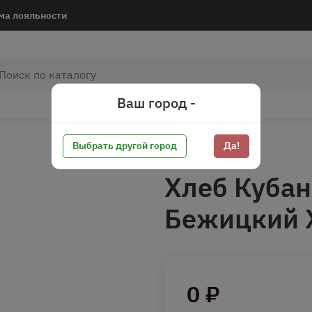
ма лояльности
Ваш город -
Выбрать другой город
Да!
Хлеб Кубан
Бежицкий 
0 ₽