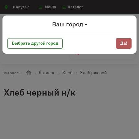
Калуга?
Меню
Каталог
Ваш город -
Выбрать другой город
Да!
+7 (910) 910-70-15
Каталог
Хлеб
Хлеб ржаной
Вы здесь:
Хлеб черный н/к