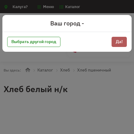
Калуга?
Меню
Каталог
Ваш город -
Выбрать другой город
Да!
+7 (910) 910-70-15
Каталог
Хлеб
Хлеб пшеничный
Вы здесь:
Хлеб белый н/к