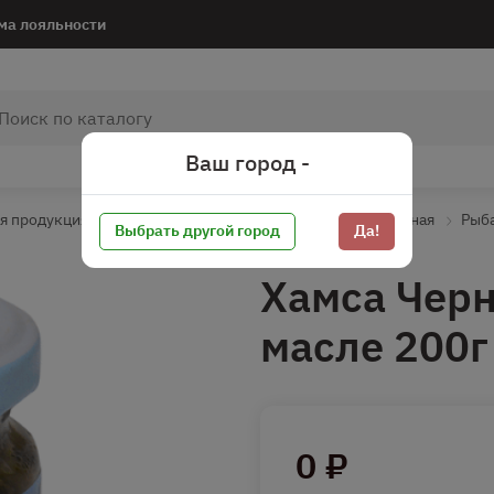
ма лояльности
Ваш город -
я продукция
Рыбная продукция соленая
Рыба соленая
Рыба
Выбрать другой город
Да!
Хамса Черн
масле 200г
0 ₽