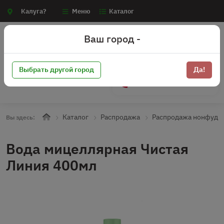
Калуга?
Меню
Каталог
Ваш город -
Выбрать другой город
Да!
+7 (910) 910-70-15
Каталог
Распродажа
Распродажа нонфуд
Вы здесь:
Вода мицеллярная Чистая
Линия 400мл