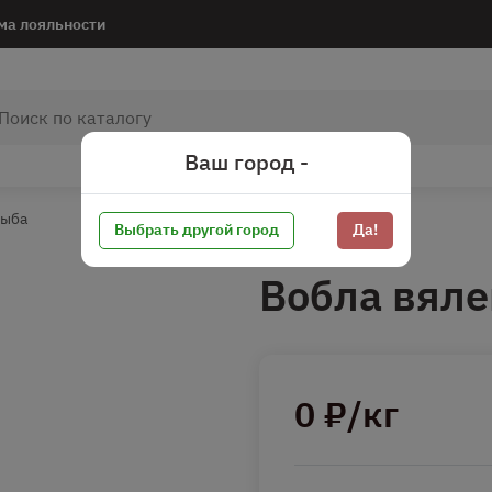
ма лояльности
Ваш город -
рыба
Выбрать другой город
Да!
Вобла вяле
0 ₽/кг