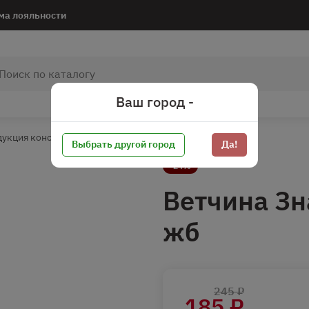
ма лояльности
Ваш город -
дукция консервированная
Птица*
Выбрать другой город
Да!
-24%
Ветчина Зн
жб
245 ₽
185 ₽