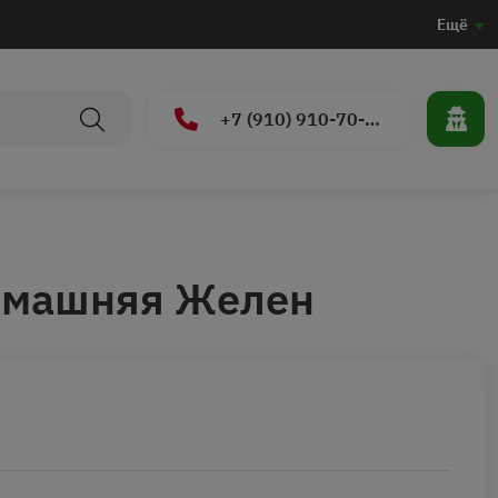
Ещё
+7 (910) 910-70-15
омашняя Желен