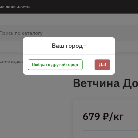
ма лояльности
Ваш город -
сные изделия
Ветчина
Ветчина весовая
Выбрать другой город
Да!
Ветчина Д
679 ₽/кг