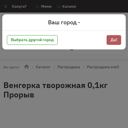
Калуга?
Меню
Каталог
Ваш город -
Выбрать другой город
Да!
+7 (910) 910-70-15
Каталог
Распродажа
Распродажа хлеб
Вы здесь:
Венгерка творожная 0,1кг
Прорыв