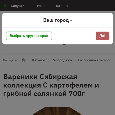
Калуга?
Меню
Каталог
Ваш город -
Выбрать другой город
Да!
+7 (910) 910-70-15
Каталог
Распродажа
Распродажа замороз
Вы здесь:
Вареники Сибирская
коллекция С картофелем и
грибной солянкой 700г