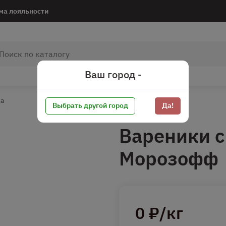
ма лояльности
Ваш город -
ка
Выбрать другой город
Да!
Вареники с
Морозофф
0 ₽/кг