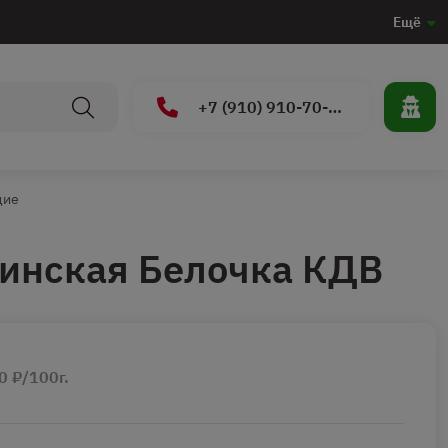
Ещё
+7 (910) 910-70-15
щие
инская Белочка КДВ
0 ₽/100г.