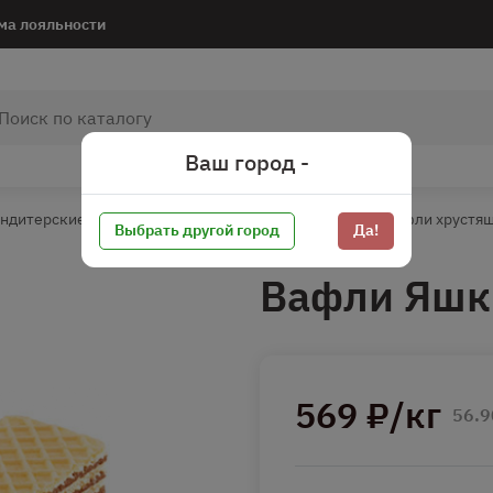
ма лояльности
Ваш город -
ндитерские изделия
Печенье/Вафли/Пряники
Вафли хрустя
Выбрать другой город
Да!
Вафли Яшк
569 ₽/кг
56.9