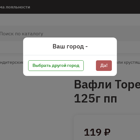
ма лояльности
Ваш город -
ндитерские изделия
Печенье/Вафли/Пряники
Вафли хрустя
Выбрать другой город
Да!
Вафли Тор
125г пп
119 ₽