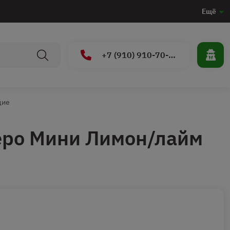
Ещё
+7 (910) 910-70-15
щие
еро Мини Лимон/лайм