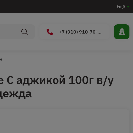
Ещё
+7 (910) 910-70-15
ые
 С аджикой 100г в/у
дежда