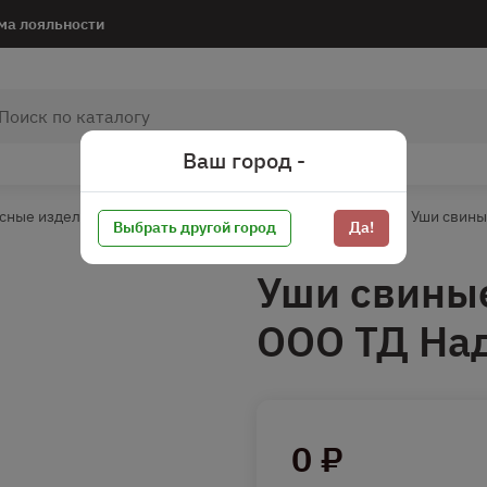
ма лояльности
Ваш город -
сные изделия
Деликатесы мясные*
Из свинины
Уши свин
Выбрать другой город
Да!
Уши свиные
ООО ТД На
0 ₽