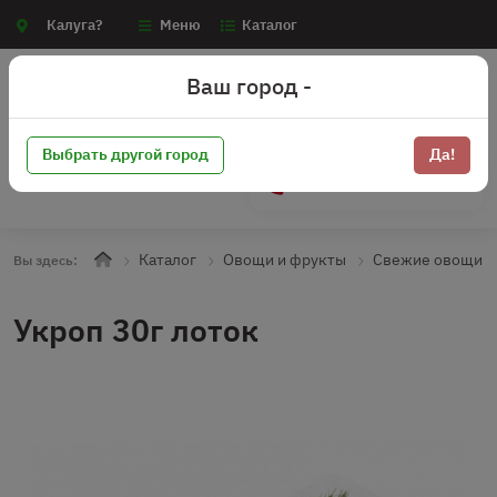
Калуга?
Меню
Каталог
Ваш город -
Выбрать другой город
Да!
+7 (910) 910-70-15
Каталог
Овощи и фрукты
Свежие овощи
Вы здесь:
Укроп 30г лоток