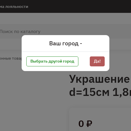
ма лояльности
Ваш город -
онные товары
Праздники
Новый год
Выбрать другой город
Да!
Украшение
d=15см 1,8
0 ₽