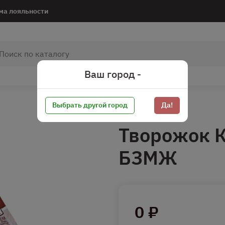
ма лояльности
Ваш город -
Выбрать другой город
Да!
Творожок К
БЗМЖ
0 ₽