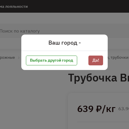
ма лояльности
Ваш город -
ирожные
Длительное хранеие
Эклеры, профитроли, трубочки
Выбрать другой город
Да!
Трубочка В
639 ₽/кг
63.9