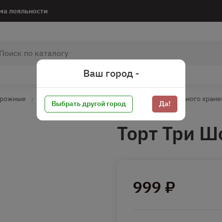
ма лояльности
Ваш город -
ирожные
Длительное хранеие
Бисквитные длительного хране
Выбрать другой город
Да!
Торт Три Ш
999 ₽