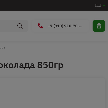
Ещё
+7 (910) 910-70-15
ния
околада 850гр