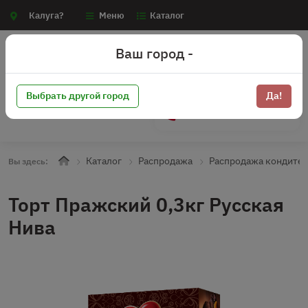
Калуга?
Меню
Каталог
Ваш город -
Выбрать другой город
Да!
+7 (910) 910-70-15
Каталог
Распродажа
Распродажа кондите
Вы здесь:
Торт Пражский 0,3кг Русская
Нива