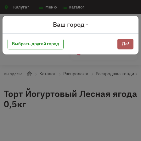
Калуга?
Меню
Каталог
Ваш город -
Выбрать другой город
Да!
+7 (910) 910-70-15
Каталог
Распродажа
Распродажа кондите
Вы здесь:
Торт Йогуртовый Лесная ягода
0,5кг