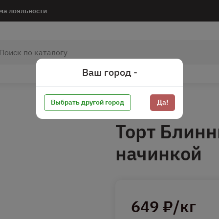
ма лояльности
Ваш город -
Выбрать другой город
Да!
Торт Блинн
начинкой
649 ₽/кг