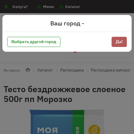
Калуга?
Меню
Каталог
Ваш город -
Выбрать другой город
Да!
+7 (910) 910-70-15
Каталог
Распродажа
Распродажа замороз
Вы здесь:
Тесто бездрожжевое слоеное
500г пп Морозко