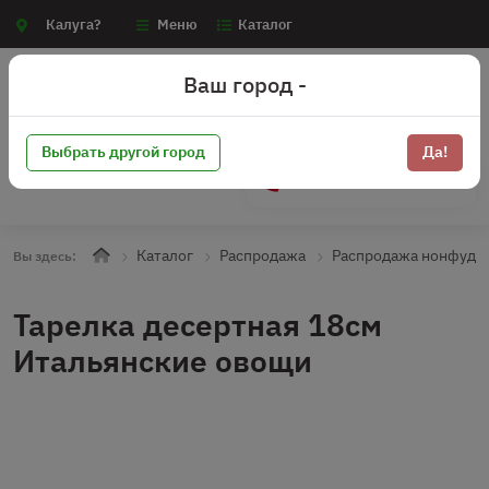
Калуга?
Меню
Каталог
Ваш город -
Выбрать другой город
Да!
+7 (910) 910-70-15
Каталог
Распродажа
Распродажа нонфуд
Вы здесь:
Тарелка десертная 18см
Итальянские овощи